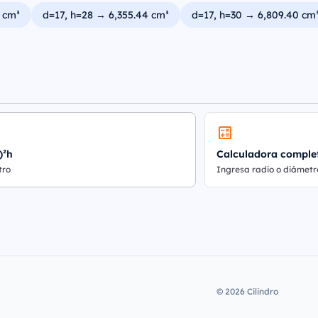
 cm³
d=17, h=28 → 6,355.44 cm³
d=17, h=30 → 6,809.40 cm
)²h
Calculadora comple
tro
Ingresa radio o diámetr
© 2026 Cilindro