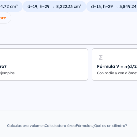
24.72 cm³
d=19, h=29 → 8,222.33 cm³
d=13, h=29 → 3,849.24
bre
ro?
Fórmula V = π(d/2
 ejemplos
Con radio y con diáme
Calculadora volumen
Calculadora área
Fórmulas
¿Qué es un cilindro?