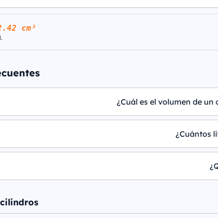
2.42 cm³
.
ecuentes
¿Cuál es el volumen de un 
¿Cuántos li
¿Q
cilindros