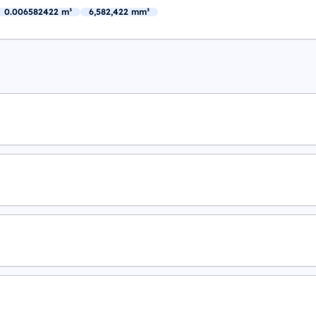
0.006582422 m³
6,582,422 mm³