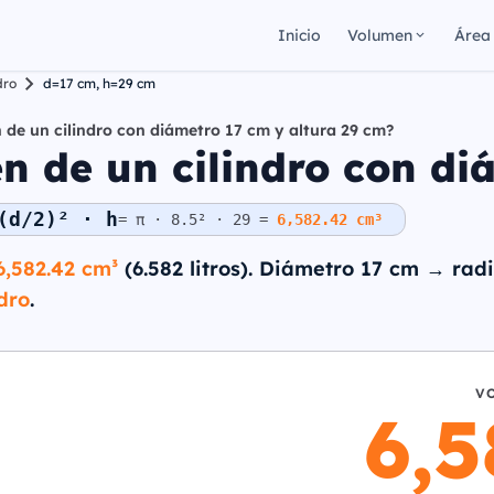
Inicio
Volumen
Área
dro
d=17 cm, h=29 cm
 de un cilindro con diámetro 17 cm y altura 29 cm?
n de un cilindro con di
(d/2)² · h
= π · 8.5² · 29 =
6,582.42 cm³
6,582.42 cm³
(6.582 litros). Diámetro 17 cm → radi
dro
.
V
6,