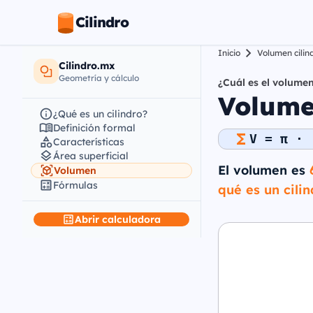
Cilindro
Inicio
Volumen cilin
Cilindro.mx
Geometría y cálculo
¿Cuál es el volumen
Volume
¿Qué es un cilindro?
Definición formal
V = π · 
Características
Área superficial
El volumen es
Volumen
Fórmulas
qué es un cilin
Abrir calculadora