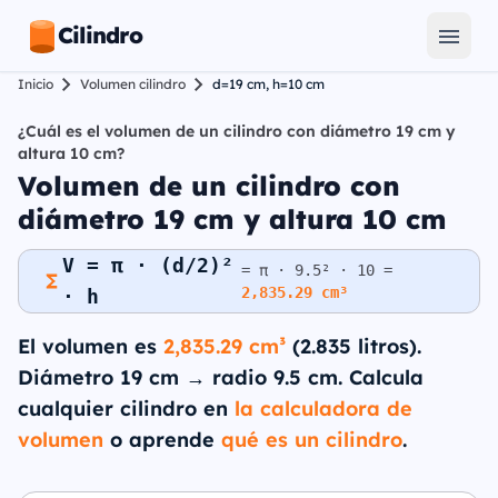
Cilindro
Inicio
Volumen cilindro
d=19 cm, h=10 cm
¿Cuál es el volumen de un cilindro con diámetro 19 cm y
altura 10 cm?
Volumen de un cilindro con
diámetro 19 cm y altura 10 cm
V = π · (d/2)²
= π · 9.5² · 10 =
2,835.29 cm³
· h
El volumen es
2,835.29 cm³
(2.835 litros).
Diámetro 19 cm → radio 9.5 cm. Calcula
cualquier cilindro en
la calculadora de
volumen
o aprende
qué es un cilindro
.