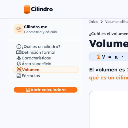
Cilindro
Inicio
Volumen cilin
Cilindro.mx
Geometría y cálculo
¿Cuál es el volumen
Volume
¿Qué es un cilindro?
Definición formal
V = π · 
Características
Área superficial
El volumen es
Volumen
Fórmulas
qué es un cilin
Abrir calculadora