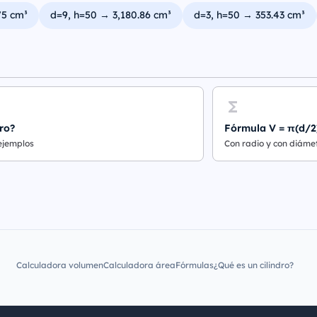
75 cm³
d=9, h=50 → 3,180.86 cm³
d=3, h=50 → 353.43 cm³
ro?
Fórmula V = π(d/2
 ejemplos
Con radio y con diáme
Calculadora volumen
Calculadora área
Fórmulas
¿Qué es un cilindro?