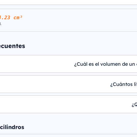
4.23 cm³
.
ecuentes
¿Cuál es el volumen de un 
¿Cuántos li
¿Q
cilindros