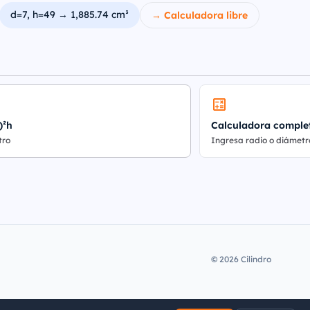
d=7, h=49 → 1,885.74 cm³
→ Calculadora libre
)²h
Calculadora comple
tro
Ingresa radio o diámetr
© 2026 Cilindro