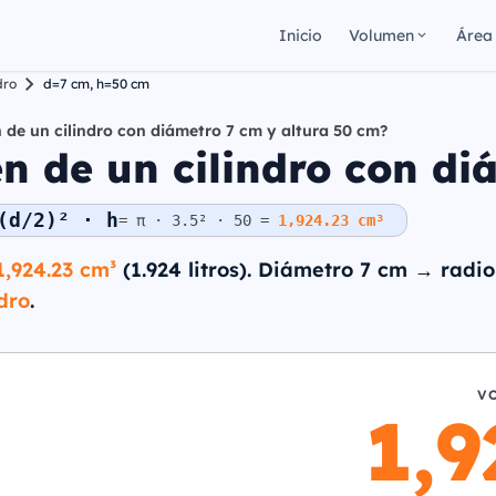
Inicio
Volumen
Área
dro
d=7 cm, h=50 cm
 de un cilindro con diámetro 7 cm y altura 50 cm?
n de un cilindro con di
(d/2)² · h
= π · 3.5² · 50 =
1,924.23 cm³
1,924.23 cm³
(1.924 litros). Diámetro 7 cm → radio
dro
.
V
1,