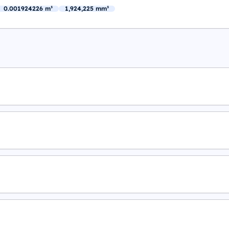
0.001924226 m³
1,924,225 mm³