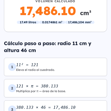
VOLUMEN CALCULADO
17,486.10
cm³
17.49 litros
0.0174861 m³
17,486,104 mm³
Cálculo paso a paso: radio 11 cm y
altura 46 cm
11² = 121
1
Eleva el radio al cuadrado.
121 × π = 380.133
2
Multiplica por π — área de la base.
380.133 × 46 = 17,486.10
3