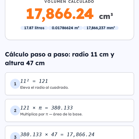
VOLUMEN CALCULADO
17,866.24
cm³
17.87 litros
0.01786624 m³
17,866,237 mm³
Cálculo paso a paso: radio 11 cm y
altura 47 cm
11² = 121
1
Eleva el radio al cuadrado.
121 × π = 380.133
2
Multiplica por π — área de la base.
380.133 × 47 = 17,866.24
3