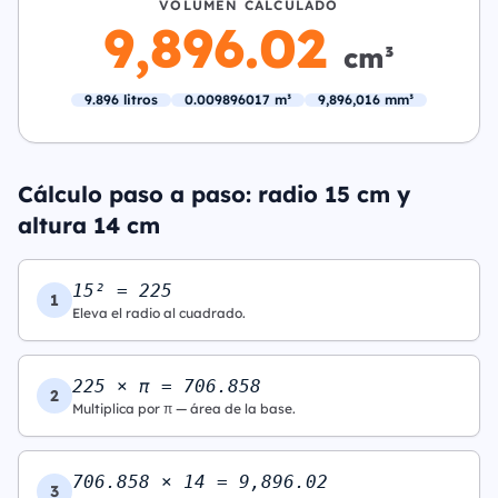
VOLUMEN CALCULADO
9,896.02
cm³
9.896 litros
0.009896017 m³
9,896,016 mm³
Cálculo paso a paso: radio 15 cm y
altura 14 cm
15² = 225
1
Eleva el radio al cuadrado.
225 × π = 706.858
2
Multiplica por π — área de la base.
706.858 × 14 = 9,896.02
3