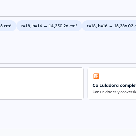
56 cm³
r=18, h=14 → 14,250.26 cm³
r=18, h=16 → 16,286.02 
Calculadora comple
Con unidades y conversi