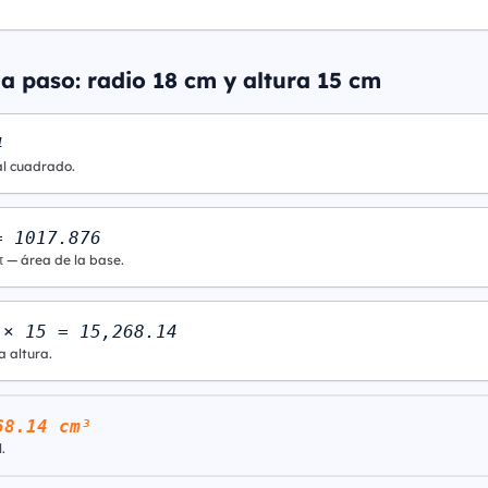
a paso: radio 18 cm y altura 15 cm
4
al cuadrado.
= 1017.876
π — área de la base.
 × 15 = 15,268.14
a altura.
68.14 cm³
.