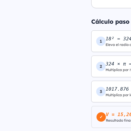
Cálculo paso 
18² = 32
1
Eleva el radio 
324 × π 
2
Multiplica por 
1017.876
3
Multiplica por l
V = 15,2
✓
Resultado final