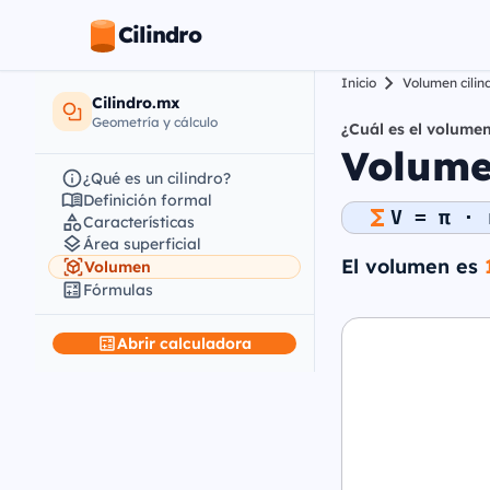
Cilindro
Inicio
Volumen cilin
Cilindro.mx
Geometría y cálculo
¿Cuál es el volumen
Volumen
¿Qué es un cilindro?
Definición formal
V = π · 
Características
Área superficial
El volumen es
Volumen
Fórmulas
Abrir calculadora