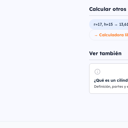
Calcular otros 
r=17, h=15 → 13,6
→ Calculadora li
Ver también
¿Qué es un cilind
Definición, partes y