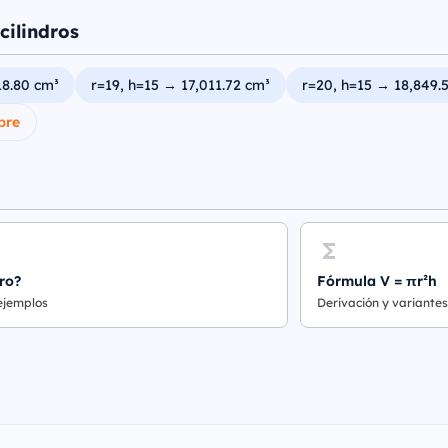
cilindros
18.80 cm³
r=19, h=15 → 17,011.72 cm³
r=20, h=15 → 18,849.
bre
ro?
Fórmula V = πr²h
 ejemplos
Derivación y variantes