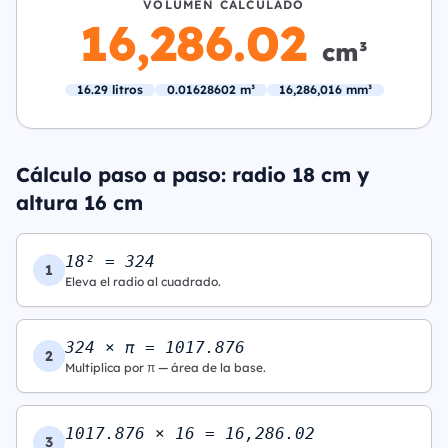
VOLUMEN CALCULADO
16,286.02
cm³
16.29 litros
0.01628602 m³
16,286,016 mm³
Cálculo paso a paso: radio 18 cm y
altura 16 cm
18² = 324
1
Eleva el radio al cuadrado.
324 × π = 1017.876
2
Multiplica por π — área de la base.
1017.876 × 16 = 16,286.02
3