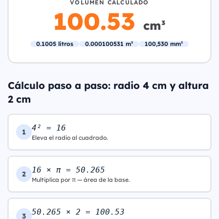
VOLUMEN CALCULADO
100.53
cm³
0.1005 litros
0.000100531 m³
100,530 mm³
Cálculo paso a paso: radio 4 cm y altura
2 cm
4² = 16
1
Eleva el radio al cuadrado.
16 × π = 50.265
2
Multiplica por π — área de la base.
50.265 × 2 = 100.53
3