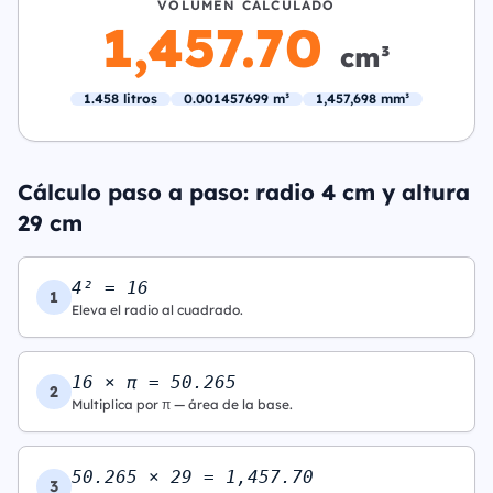
VOLUMEN CALCULADO
1,457.70
cm³
1.458 litros
0.001457699 m³
1,457,698 mm³
Cálculo paso a paso: radio 4 cm y altura
29 cm
4² = 16
1
Eleva el radio al cuadrado.
16 × π = 50.265
2
Multiplica por π — área de la base.
50.265 × 29 = 1,457.70
3