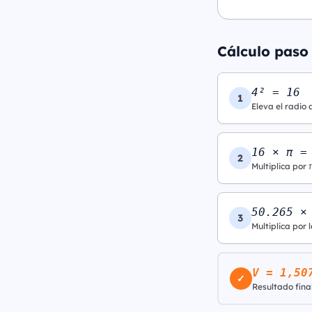
Cálculo paso 
4² = 16
1
Eleva el radio 
16 × π =
2
Multiplica por 
50.265 ×
3
Multiplica por l
V = 1,50
✓
Resultado final