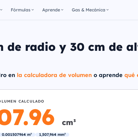
Fórmulas
Aprende
Gas & Mecánica
 de radio y 30 cm de al
ndro en
la calculadora de volumen
o aprende
qué 
OLUMEN CALCULADO
507.96
cm³
0.001507964 m³
1,507,964 mm³