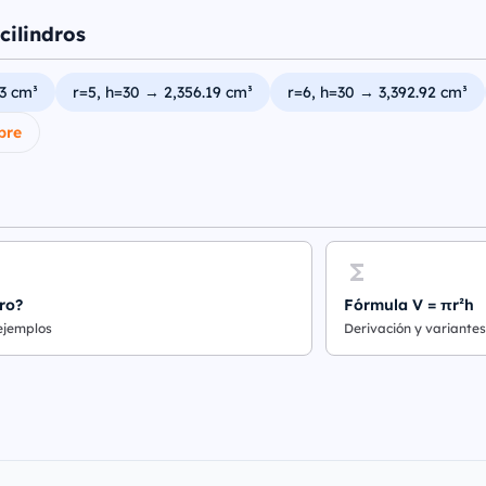
cilindros
3 cm³
r=5, h=30 → 2,356.19 cm³
r=6, h=30 → 3,392.92 cm³
bre
ro?
Fórmula V = πr²h
 ejemplos
Derivación y variantes