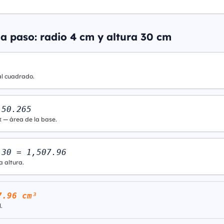
a paso: radio 4 cm y altura 30 cm
al cuadrado.
 50.265
π — área de la base.
 30 = 1,507.96
a altura.
7.96 cm³
.