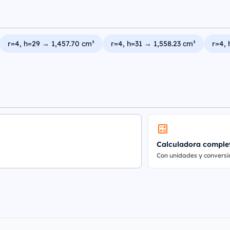
r=4, h=29 → 1,457.70 cm³
r=4, h=31 → 1,558.23 cm³
r=4, 
Calculadora comple
Con unidades y conversi