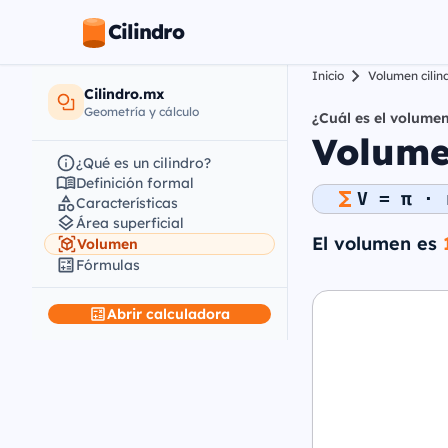
Cilindro
Inicio
Volumen cilin
Cilindro.mx
Geometría y cálculo
¿Cuál es el volumen
Volume
¿Qué es un cilindro?
Definición formal
V = π · 
Características
Área superficial
El volumen es
Volumen
Fórmulas
Abrir calculadora