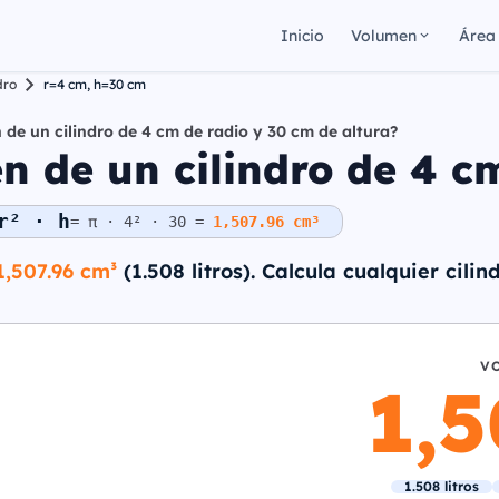
Inicio
Volumen
Área
dro
r=4 cm, h=30 cm
 de un cilindro de 4 cm de radio y 30 cm de altura?
n de un cilindro de 4 cm
r² · h
= π · 4² · 30 =
1,507.96 cm³
1,507.96 cm³
(1.508 litros). Calcula cualquier cili
V
1,
1.508 litros